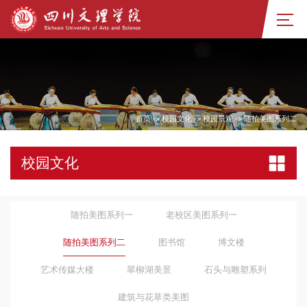
首页
->
校园文化
->
校园景观
->
随拍美图系列二
校园文化
随拍美图系列一
老校区美图系列一
随拍美图系列二
图书馆
博文楼
艺术传媒大楼
翠柳湖美景
石头与雕塑系列
建筑与花草类美图