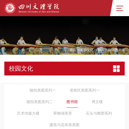
首页
->
校园文化
->
校园景观
->
图书馆
校园文化
随拍美图系列一
老校区美图系列一
随拍美图系列二
图书馆
博文楼
艺术传媒大楼
翠柳湖美景
石头与雕塑系列
建筑与花草类美图