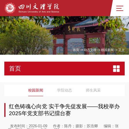
首页
->
动态文理
->
校园新闻
->
正文
首页
校园新闻
学院动态
师生风采
红色铸魂心向党 实干争先促发展——我校举办
2025年党支部书记擂台赛
发布时间：2026-01-09
作者：陈丹；摄影：苏浩卿
编辑：张