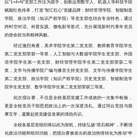
以“1+4+N”支部工作法为抓手，创新运用数字人、机器人等科技手段
赋能红色传承，打造“智汇红心”党建品牌；财经管理学院、智能制造
学院、政法学院（知识产权学院）等党支部也结合专业特色，通过
跨时空对话、科普实践、微电影等形式，充分展现新时代青年党员
的使命担当和精神风貌。
经过激烈角逐，美术学院学生第二党支部、教师教育学院学生
第二党支部荣获一等奖，人工智能与大数据学院学生党支部、外国
语学院学生第一党支部、财经管理学院学生第二党支部荣获二等
奖，文学与传播学院广编与播音主持党支部、文学与传播学院学生
第二党支部、政法学院（知识产权学院）历史党支部、智能制造学
院学生党支部、数学学院学生第二党支部荣获三等奖。
此次擂台赛，不仅是全校基层党建工作成效的一次集中检验，
更是全校党员干部思想政治上的一次深度洗礼。通过同台竞技与观
摩互学，凝聚起抓党建促发展的强劲共识。
全校各基层党组织将以此为契机，持续弘扬“塔石精神”，不断强
化政治功能和组织功能，把擂台赛焕发出的政治热情转化为推动“申