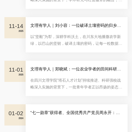
日益成为驱动学校高质量发展的核心力量。将学术追求
与社会需要紧密结合，更是每一位教师扎根地方、回馈
时代的重要使命。朱仕金老师正是这一理念的生动践行
11-14
文理有学人｜刘小容：一位破译土壤密码的归乡学子
者。他长期深耕中国古代法律史与基层司法实践，将学
2025
术追求扎根于地方需要，以专业智慧积极赋能地方法治
以“坚毅”为犁‌，深耕学科沃土，在川东大地播撒农学新
建设。今天，让我们共同走进2025年国家社会科学基金
绿，以巴山的坚韧，破译土壤的密码，让每一粒数据，
项目获得者...
在田间生根发芽；‌以“筑梦”为责‌，汇聚创新智慧，在塔
石平台上架起科研阶梯，让秦巴山脉，乘科技的翅膀，
把论文里的字句，化作丰收的奇迹。刘小容老师以科技
11-01
文理有学人｜郑晓斌：一位农业学者的田间科研之路
工作者的赤诚扎根老区，用脚步丈量土地，用数据书写
2025
担当，生动诠释着“塔石精神”的真谛。刘小容，四川达
在四川文理学院“塔石人才计划”持续推进、科研强校战
州人，中共党员，博士毕业于中国科学院大学生态学
略深入实施的背景下，一批青年学者正以昂扬的姿态扎
专...
根地方，把论文写在大地上，把科研做进产业里。他们
既是实验室里的研究者，也是田埂上的实干家。郑晓斌
老师便是其中之一。他怀揣着对农业科学的热爱，从中
01-02
“七一勋章”获得者、全国优秀共产党员周永开：传承红色基因，建一所红色大学
国农业大学来到达州，深入田间地头，用一项项扎实的
2024
研究，为当地特色农业的绿色发展注入力量。今天，让
我们走进2025年国家自然科学基金项目获得者——郑晓