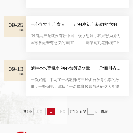
斌老师。聆...
09-25
一心向党 红心育人——记94岁初心未改的“党的女儿”刘景蒿
2023
“没有共产党就没有新中国，饮水思源，我只想为党为
国家多做些有意义的事情”。——刘景蒿刘老师现年94
岁，是我校的离休干部。1986年，刘老师从我校离休，
离休前一直在我校马列主义教研室任党史课教师。“离
休”不是“退休”，是因为刘老师在建国前就从事地下革命
09-13
躬耕杏坛育桃李 初心如磐谱华章——记“四川省优秀教师”孙亮亮
工作。革命工作和教书育人是刘老师永不褪色的初心和
2023
坚守，她一心向党、红心育人，践行了“对党忠诚，积
一份兴趣，书写了一名教师与三尺讲台孕育桃李的故
极工作，为共产主义奋斗终生”的入党誓词。走向革命
事；一些偏见，谱写了一名体育教师与科研达人相得益
一心向党...
彰的故事；一次查阅，铸写了一名研究者与民族体育文
化研究相见恨晚的故事；一份责任，续写了一名院长与
申硕赓续奋斗的故事。他是孙亮亮，四川文理学院体育
上页
1
下页
跳转
共6条
共1页
到第
页
学院副院长，教授，“四川省优秀教师”称号获得者。13
年来，他躬耕杏坛育桃李，初心如磐谱华章。躬耕杏
坛，至真至诚，他是学生成长成才路上的“守望者”真诚