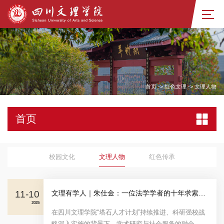
首页
->
红色文理
->
文理人物
首页
校园文化
文理人物
红色传承
11-10
文理有学人｜朱仕金：一位法学学者的十年求索之路
2025
在四川文理学院“塔石人才计划”持续推进、科研强校战
略深入实施的背景下，学术研究与社会服务的融合，正