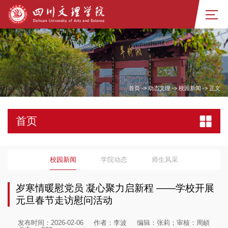
首页
->
动态文理
->
校园新闻
->
正文
首页
校园新闻
学院动态
师生风采
岁寒情暖慰党员 凝心聚力启新程​ ——学校开展
元旦春节走访慰问活动
发布时间：2026-02-06
作者：李波
编辑：张莉；审核：周頔