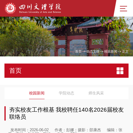
首页
->
动态文理
->
校园新闻
->
正文
首页
校园新闻
学院动态
师生风采
夯实校友工作根基 我校聘任140名2026届校友
联络员
发布时间：2026-06-02
作者：彭娜；摄影：邵康杰
编辑：张