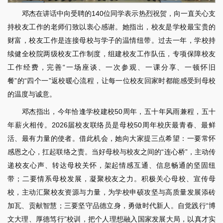
邓杰在讲话中向受聘的140位同学表示热烈祝贺，向一直关心支
持校友工作的老师们致以衷心感谢。她指出，校友是学校最宝贵的
财富，校友工作是连接母校与学子的温情纽带。过去一年，学校持
续健全校院两级校友工作制度，组建校友工作队伍，专项保障校友
工作经费，完善“一场座谈、一次参观、一课分享、一顿怀旧
餐”的“四个一”返校暖心流程，让每一位校友回家时都能感受到母校
的温度与诚意。
邓杰指出，今年恰逢学校建校50周年，五十年风雨兼程，五十
年薪火相传。2026届校友联络员是母校50周年校庆最青春、最鲜
活、最有力量的使者。借此机会，她向大家提三点希望：一要常怀
感恩之心，扛起联络之责。当好母校与校友之间的“连心桥”，主动传
递校友心声、转达母校关怀，架起情感互通、信息畅通的坚固纽
带；二要情系母校发展，凝聚校友之力。积极关心母校、宣传母
校，主动汇聚校友资源与力量，为学校申硕攻坚与高质量发展添砖
加瓦、贡献智慧；三要坚守品德立身，勇做时代新人。自觉践行“博
文大理、厚德笃行”校训，把个人理想融入国家发展大局，以真才实