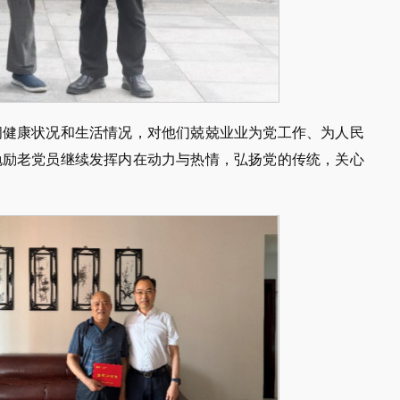
问健康状况和生活情况，对他们兢兢业业为党工作、为人民
勉励老党员继续发挥内在动力与热情，弘扬党的传统，关心