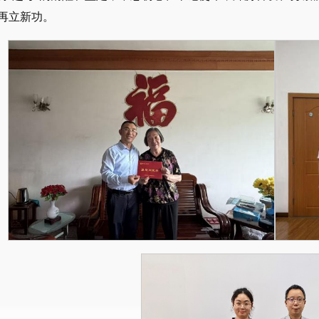
再立新功。