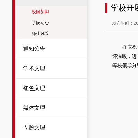
学校开
校园新闻
学院动态
发布时间：202
师生风采
在庆祝
通知公告
怀温暖，进
等校领导分
学术文理
红色文理
媒体文理
专题文理