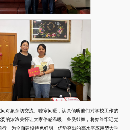
慰问对象亲切交流、嘘寒问暖，认真倾听他们对学校工作的
党委的浓浓关怀让大家倍感温暖、备受鼓舞，将始终牢记党
毅前行，为全面建设特色鲜明、优势突出的高水平应用型大学