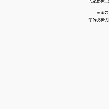
的思想和生
黄涛强
荣传统和优