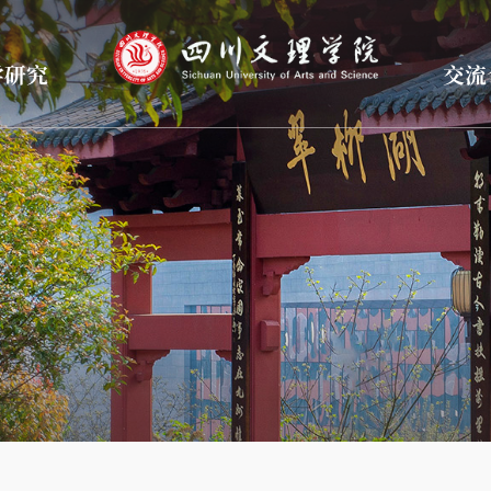
学研究
交流