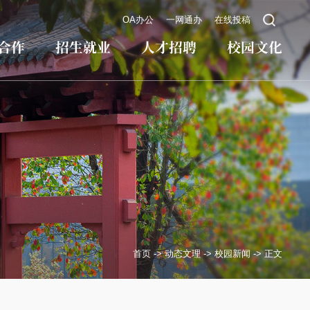
OA办公
一网通办
在线投稿
合作
招生就业
人才招聘
校园文化
首页
->
动态文理
->
校园新闻
->
正文