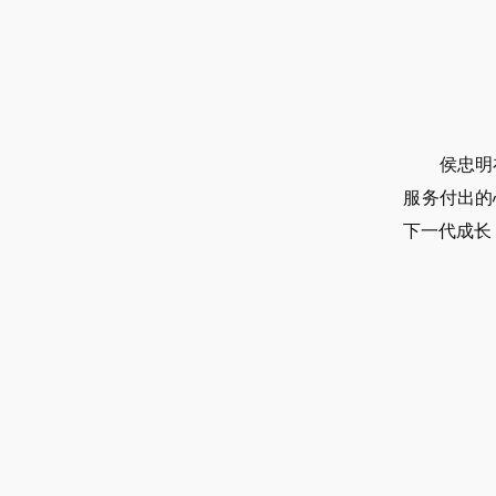
侯忠明
服务付出的
下一代成长