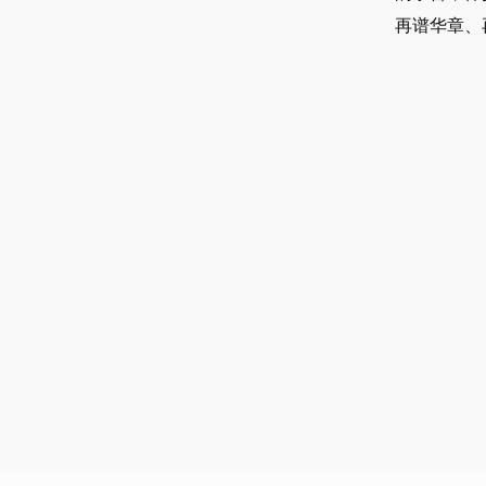
再谱华章、