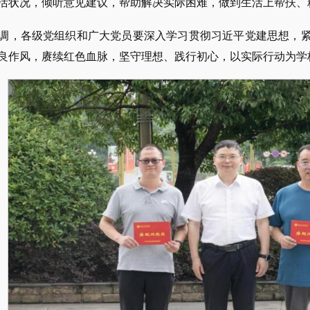
活状况，倾听意见建议，帮助解决实际困难，做到生活上帮扶、
调，各级党组织和广大党员要深入学习贯彻习近平党建思想，
良作风，赓续红色血脉，坚守理想、践行初心，以实际行动为学