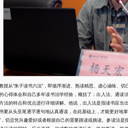
教授从“朱子读书六法”，即循序渐进、熟读精思、虚心涵咏、
的心得体会和自己多年读书治学经验，概括了：出入法、通读
方法的特点和优点进行详细讲解。他说，出入法是指读书应当
书要从头至尾逐字逐句地认真通读，在此基础上，才能更好地掌
”，切忌凭兴趣爱好或者根据自己的需要跳读或挑读。参读法是