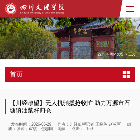
首页
->
媒体文理
->
正文
首页
【川经瞭望】无人机驰援抢收忙 助力万源市石
塘镇油菜籽归仓
发布时间：2026-05-29
作者：川经瞭望记者 王晓英 赵权军
编
辑：张莉；审核：包志国、周頔
点击：
159