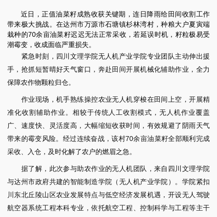
近日，正值油菜籽成熟收获关键期，连日降雨给田间收割工作
带来极大挑战。在达州市万源市石塘镇杉林湾村，种粮大户夏寅端
栽种的70余亩油菜籽迟迟无法正常采收，若延误时机，籽粒极易受
潮霉变，收成面临严重损失。
紧急时刻，四川文理学院无人机产业学院专业团队主动伸出援
手，抢抓短暂晴好天气窗口，奔赴田间开展机械化辅助作业，全力
保障农作物颗粒归仓。
作业现场，机手熟练操控农业无人机穿梭在田间上空，开展精
准化收割辅助作业。相较于传统人工收割模式，无人机作业覆盖
广、速度快、灵活度高，大幅缩短收获时间，有效规避了阴雨天气
带来的霉变风险。经过连续奋战，该村70余亩油菜籽全部顺利完成
采收、入仓，及时化解了农户的燃眉之急。
据了解，此次参与助农作业的无人机团队，来自四川文理学院
与达州市政府共建的智能制造学院（无人机产业学院）。学院紧扣
川东北丘陵山区农业发展特点与低空经济发展机遇，开设无人驾驶
航空器系统工程本科专业，依托航空工程、控制科学与工程等主干