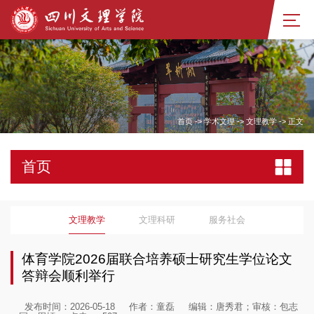
首页
->
学术文理
->
文理教学
->
正文
首页
文理教学
文理科研
服务社会
体育学院2026届联合培养硕士研究生学位论文
答辩会顺利举行
发布时间：2026-05-18
作者：童磊
编辑：唐秀君；审核：包志