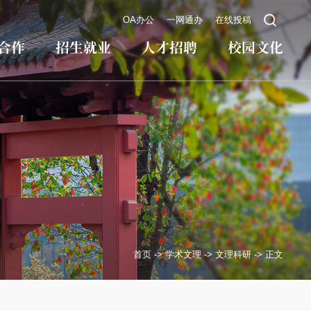
OA办公
一网通办
在线投稿
合作
招生就业
人才招聘
校园文化
首页
->
学术文理
->
文理科研
->
正文