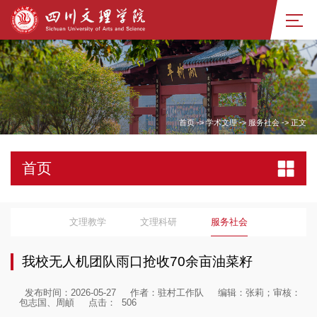
首页
->
学术文理
->
服务社会
->
正文
首页
文理教学
文理科研
服务社会
我校无人机团队雨口抢收70余亩油菜籽
发布时间：2026-05-27
作者：驻村工作队
编辑：张莉；审核：
包志国、周頔
点击：
506