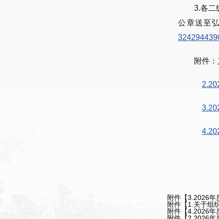
3.各
公章送至弘
32429443
附件：
2.
3.
4.
附件【
3.202
附件【
1.关于组
附件【
4.202
附件【
2.202