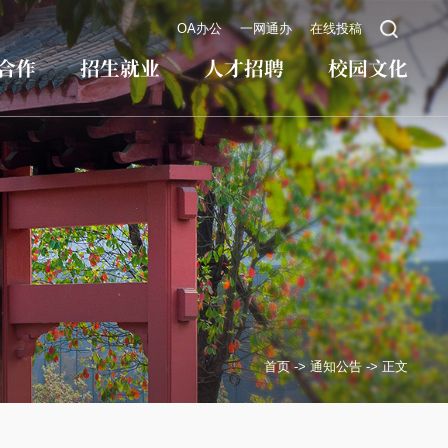
OA办公
一网通办
在线投稿
合作
招生就业
人才招聘
校园文化
首页
->
通知公告
->
正文