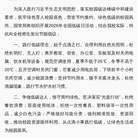
为深入践行习近平生态文明思想，落实校园碳达峰碳中和建设
要求，筑牢绿色育人校园底色，营造节约集约、绿色低碳的校园风
尚，国管局将组织开展2026年全国低碳日活动，结合我校实际，特
此向全校师生发出节能倡议：
一、践行低碳理念，始于点滴之行。合理利用自然光照明，杜
绝长明灯、无人灯；离开教室、宿舍、办公室、实验室及时关闭电
脑、饮水机等设备；规范空调使用，夏季不低于26℃，冬季不高于
20℃，且开空调时关闭门窗，尽量减少用电负荷，下班前半个小时
关闭空调，减少能源浪费；坚持节约用水，随手关紧水龙头，杜绝
滴漏现象，践行节水护水好习惯。
二、争做低碳达人，恪守简约绿色。坚决落实“光盘行动”，杜绝
餐饮浪费；双面使用纸张，拒绝一次性餐具、塑料袋等一次性用
品，减少白色污染；严格做好垃圾分类，做到精准投放、资源回
收，推动校园资源循环利用。从点滴小事践行低碳，让绿色生活成
为校园新风。