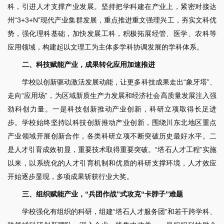
科，引进人才支撑产业发展。坚持把学科建在产业上，紧密对接达
州“3+3+N”现代产业集群发展，重点推进重文强理兴工，夯实文科优
势，强化理科基础，加快发展工科，积极拓展经管、医学、农科等
应用领域，构建起以文理工为主体多学科协调发展的学科体系。
二、科技赋能产业，成果转化应用加速推进
学校以创新驱动激活发展动能，让更多科技成果走出“象牙塔”、
走向“应用场”，为区域新质生产力发展和经济社会高质量发展注入强
劲科创力量。一是科技创新推动产业创新，科研立项取得长足进
步。学校始终坚持以科技创新推动产业创新，围绕川东北地区重点
产业领域开展创新合作，各类科研立项不断突破历史最好水平。二
是人才引育成效初显，重要技术取得重要突破。“塔石人才工程”实施
以来，以系统化的人才引育机制和优质的科研支撑环境，人才效应
开始逐步显现，多项成果斩获行业大奖。
三、组织赋能产业，“兵团作战”式攻克“卡脖子”难题
学校强化有组织的科研，组建“塔石人才服务团”和若干跨学科、