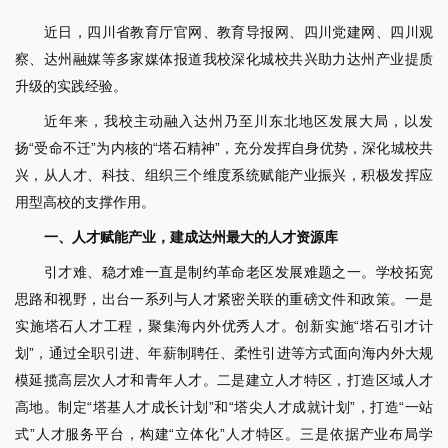
近日，四川省教育厅官网、教育导报网、四川党建网、四川观
察、达州融媒等多家媒体报道我校深化城校共兴助力达州产业提质
升级的实践经验。
近年来，我校主动融入达州乃至川东北地区发展大局，以发
扬“受命不迁”为内核的“塔石精神”，充分发挥自身优势，深化城校共
兴，从人才、科技、组织三个维度系统赋能产业振兴，积极发挥应
用型高校的支撑作用。
一、人才赋能产业，建成达州最大的人才资源库
引才难、稳才难一直是制约革命老区发展难题之一。学校拓宽
思路和视野，出台一系列与人才紧密关联的重磅文件和政策。一是
实施塔石人才工程，聚集海内外优秀人才。创新实施“塔石引才计
划”，通过全职引进、年薪制聘任、柔性引进等方式面向海内外大规
模延揽高层次人才和青年人才。二是建立人才特区，打造区域人才
高地。制定“塔基人才成长计划”和“塔尖人才成就计划”，打造“一站
式”人才服务平台，构建“立体化”人才特区。三是依据产业布局学