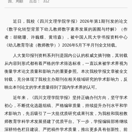
国、周頔
点击：
312
近日，我校《四川文理学院学报》2026年第1期刊发的论文
《数字化转型背景下幼儿教师数字素养发展的困囿与纾解》（作
者：胡晓珊、许巍蝶、黄培森），被中国人民大学书报资料中心
《幼儿教育导读（教师教学）》2026年5月下半月刊全文转载。
人大复印报刊资料系列刊是国内公认的权威文摘刊物，其转载
从内容到形式都有着严格的学术筛选标准，一直以来被学术界视为
衡量学术论文质量和影响力的重要参照。本次我校学报文章被全文
转载，充分体现了我校主办期刊在相关领域研究的学术影响力，反
映出本刊论文的学术质量得到了国内学术界的认可。
近年来，《四川文理学院学报》坚持正确办刊方向，坚守学术
初心，不断优化选题组稿、严格编审质量，持续提升办刊水平和学
术影响力，先后吸引了一大批优质研究成果刊发，为我校和我校教
师教育学科学术发展搭建了优质平台。下一步，学报编辑部将继续
深耕特色栏目建设、严把稿件学术质量，推出更多具有创新性、前