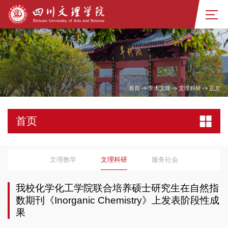
首页
->
学术文理
->
文理科研
->
正文
首页
文理教学
文理科研
服务社会
我校化学化工学院联合培养硕士研究生在自然指
数期刊《Inorganic Chemistry》上发表阶段性成
果