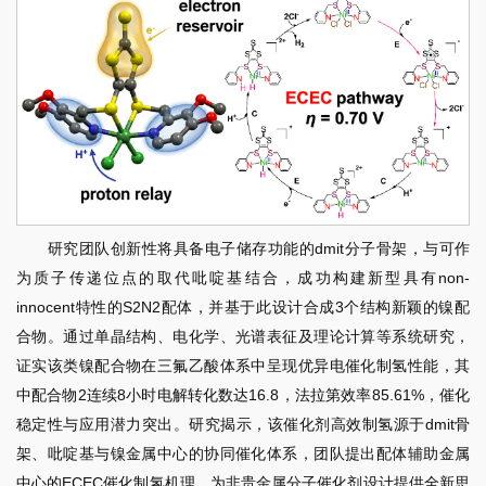
研究团队创新性将具备电子储存功能的dmit分子骨架，与可作
为质子传递位点的取代吡啶基结合，成功构建新型具有non-
innocent特性的S2N2配体，并基于此设计合成3个结构新颖的镍配
合物。通过单晶结构、电化学、光谱表征及理论计算等系统研究，
证实该类镍配合物在三氟乙酸体系中呈现优异电催化制氢性能，其
中配合物2连续8小时电解转化数达16.8，法拉第效率85.61%，催化
稳定性与应用潜力突出。研究揭示，该催化剂高效制氢源于dmit骨
架、吡啶基与镍金属中心的协同催化体系，团队提出配体辅助金属
中心的ECEC催化制氢机理，为非贵金属分子催化剂设计提供全新思