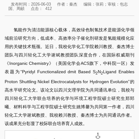
发布时间：2026-06-03
作者：秦杰
编辑：张莉；审核：包志
国、周頔
点击：
412
氢能作为清洁能源核心载体，高效绿色制氢技术是能源化学领
域前沿研究方向，低成本、高效率分子催化剂研发是氢能规模化应
用的关键技术瓶颈。近日，我校化学化工学院赖川教授、秦杰博士
团队与四川轻化工大学谢斌教授团队深度合作，在国际权威期刊
《Inorganic Chemistry》（美国化学会ACS旗下，中科院一区）发
表题为“Pyridyl Functionalized dmit Based S
N
Ligand Enables
2
2
Proton Shuttling Nickel Electrocatalysts for Hydrogen Evolution”的
高水平研究论文。该论文以四川文理学院为共同通讯单位，我校与
四川轻化工大学联合培养的化学与环境工程学院硕士研究生郑郅
曦、材料科学与工程学院硕士研究生姚博馨为共同第一作者，四川
轻化工大学谢斌教授、我校赖川教授、秦杰博士为共同通讯作者。
该成果充分彰显了校际联合培养育人成效。