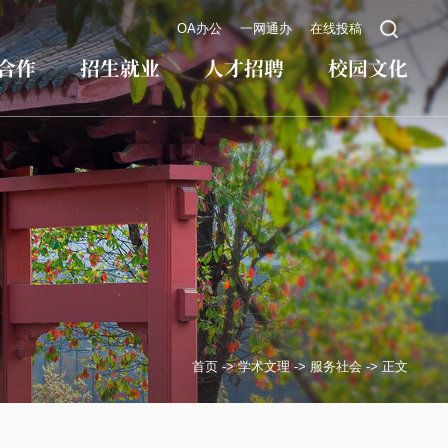
OA办公
一网通办
在线投稿
合作
招生就业
人才招聘
校园文化
首页
->
学术文理
->
服务社会
->
正文