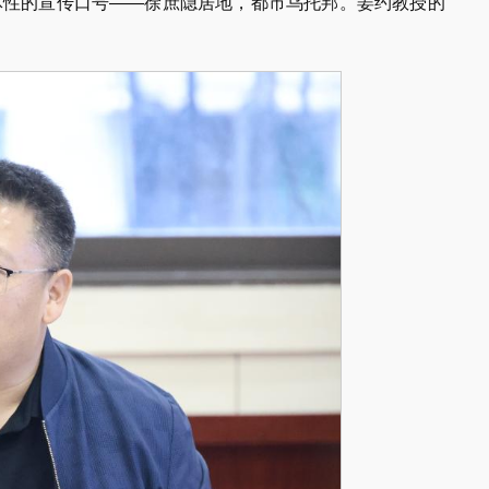
体性的宣传口号——徐庶隐居地，都市乌托邦。姜约教授的