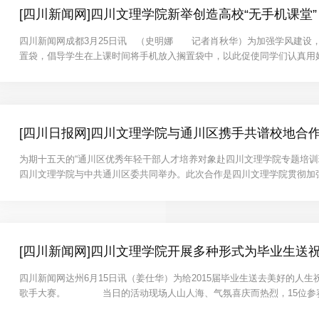
[四川新闻网]四川文理学院新举创造高校“无手机课堂”
四川新闻网成都3月25日讯 （史明娜 记者肖秋华）为加强学风建设，
置袋，倡导学生在上课时间将手机放入搁置袋中，以此促使同学们认真
学生上课玩手机现象进行调研，发现上课玩手机已成为大学生......
[四川日报网]四川文理学院与通川区携手共谱校地合
为期十五天的“通川区优秀年轻干部人才培养对象赴四川文理学院专题培训
四川文理学院与中共通川区委共同举办。此次合作是四川文理学院贯彻加
设置合需求此次培训班依托四川文理学院科技优势和师资力量，......
[四川新闻网]四川文理学院开展多种形式为毕业生送
四川新闻网达州6月15日讯（姜仕华）为给2015届毕业生送去美好的人
歌手大赛。 当日的活动现场人山人海、气氛喜庆而热烈，15位参赛
和游刃有余的唱功为即将毕业的师兄师姐表达了美好的......