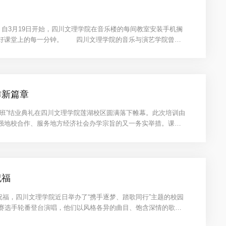
自3月19日开始，四川文理学院在音乐楼的每间教室安装手机搁
用好课堂上的每一分钟。 四川文理学院的音乐与演艺学院曾对
作新篇章
班”结业典礼在四川文理学院莲湖校区圆满落下帷幕。此次培训由
强地校合作、服务地方经济社会办学宗旨的又一务实举措。课程
祝福
生祝福，四川文理学院近日举办了“携手逐梦、踏歌同行”主题的校园
选手轮番登台演唱，他们以风格各异的曲目、饱含深情的歌声