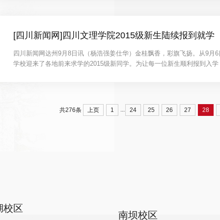
[四川新闻网]四川文理学院2015级新生陆续报到就学
四川新闻网达州9月8日讯（杨浩强姜仕华）金桂飘香，彩旗飞扬。从9月
学校迎来了各地前来求学的2015级新同学。为让每一位新生顺利报到入
前往迎新现场检查......
...
上页
1
24
25
26
27
28
共276条
湖校区
南坝校区